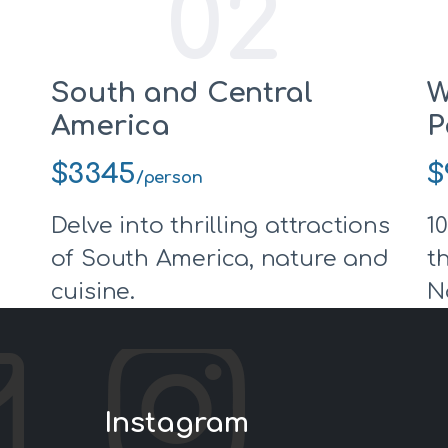
02
South and Central
W
America
P
$3345
$
/person
Delve into thrilling attractions
1
of South America, nature and
t
cuisine.
N
Instagram