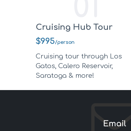
01
Cruising Hub Tour
$995
/person
Cruising tour through Los
Gatos, Calero Reservoir,
Saratoga & more!
Email