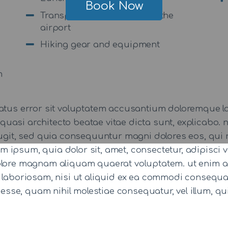
Book Now
Transportation to and from the
airport
Hiking gear and equipment
m
 natus error sit voluptatem accusantium doloremque
 et quasi architecto beatae vitae dicta sunt, explicab
 fugit, sed quia consequuntur magni dolores eos, qui 
 ipsum, quia dolor sit, amet, consectetur, adipisci
dolore magnam aliquam quaerat voluptatem. ut enim 
t laboriosam, nisi ut aliquid ex ea commodi consequ
t esse, quam nihil molestiae consequatur, vel illum, 