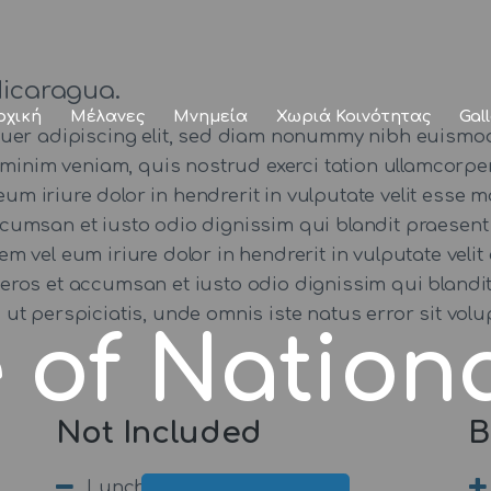
Αρχική
Μέλανες
Nicaragua.
ρχική
Μέλανες
Μνημεία
Χωριά Κοινότητας
Gal
Μνημεία
tuer adipiscing elit, sed diam nonummy nibh euismod
minim veniam, quis nostrud exerci tation ullamcorper 
Χωριά
iriure dolor in hendrerit in vulputate velit esse mo
 accumsan et iusto odio dignissim qui blandit praesent
Κοινότητας
utem vel eum iriure dolor in hendrerit in vulputate veli
ro eros et accumsan et iusto odio dignissim qui blandi
Gallery
 Sed ut perspiciatis, unde omnis iste natus error sit
e of Nation
Not Included
B
Lunch