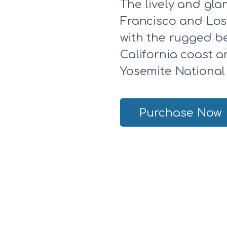
The lively and gla
Francisco and Los
with the rugged b
California coast 
Yosemite National
Purchase Now