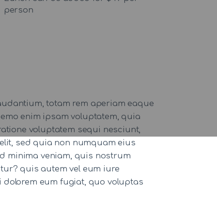
person
 laudantium, totam rem aperiam eaque
o. nemo enim ipsam voluptatem, quia
ratione voluptatem sequi nesciunt,
 velit, sed quia non numquam eius
ad minima veniam, quis nostrum
atur? quis autem vel eum iure
qui dolorem eum fugiat, quo voluptas