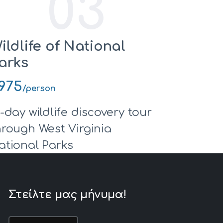
03
ildlife of National
arks
975
/person
0-day wildlife discovery tour
hrough West Virginia
ational Parks
Στείλτε μας μήνυμα!