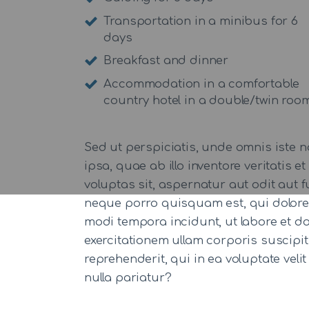
Transportation in a minibus for 6
days
Breakfast and dinner
Accommodation in a comfortable
country hotel in a double/twin roo
Sed ut perspiciatis, unde omnis iste
ipsa, quae ab illo inventore veritatis
voluptas sit, aspernatur aut odit aut
neque porro quisquam est, qui dolorem
modi tempora incidunt, ut labore et 
exercitationem ullam corporis suscipi
reprehenderit, qui in ea voluptate veli
nulla pariatur?