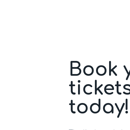
Book 
ticket
today!