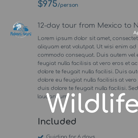
$975
/person
12-day tour from Mexico to 
Α
Lorem ipsum dolor sit amet, consecte
aliquam erat volutpat. Ut wisi enim ad 
commodo consequat. Duis autem vel eum 
feugiat nulla facilisis at vero eros et
dolore te feugait nulla facilisi. Duis a
dolore eu feugiat nulla facilisis at ve
duis dolore te feugait nulla facilisi.
Wildlif
laudantium.
Included
Guiding for 6 days