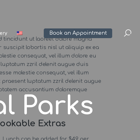
Book an Appointment
lery
 tincidunt ut laoreet dolore magna
suscipit lobortis nisl ut aliquip ex ea
lestie consequat, vel illum dolore eu
 luptatum zzril delenit augue duis
t esse molestie consequat, vel illum
t praesent luptatum zzril delenit augue
 voluptatem accusantium doloremque
al Parks
ookable Extras
Lunch can be added for $49 per