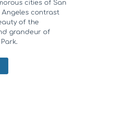
morous cities of San
 Angeles contrast
eauty of the
and grandeur of
 Park.