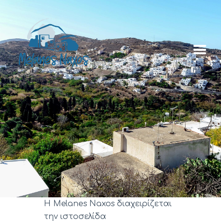
Αρχική
Μέλανες
Μνημεία
Χωριά
Κοινότητας
Gallery
Η Melanes Naxos διαχειρίζεται
την ιστοσελίδα