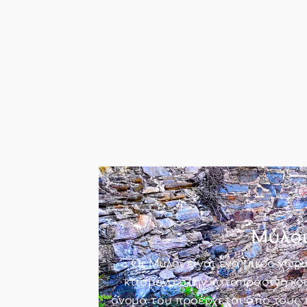
Μύλο
Οι Μύλοι είναι ένα μικρό χωρι
κτισμένο στην καταπράσινη κο
όνομά του προέρχεται από τους 