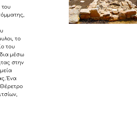
 του
τόμματης,
υ
ου
υλοι, το
ίο του
 δια μέσω
ητας στην
ημεία
άς. Ένα
 Θέρετρο
ιτσίων,