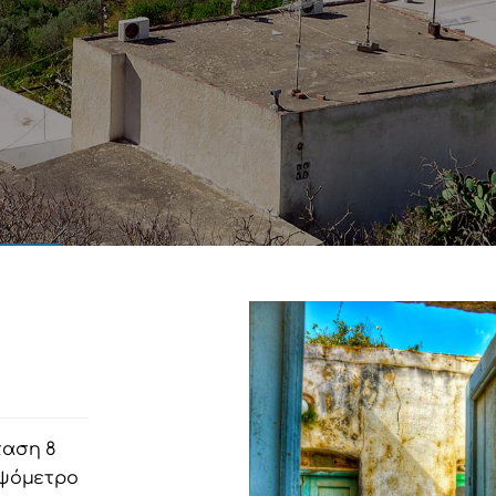
ταση 8
υψόμετρο