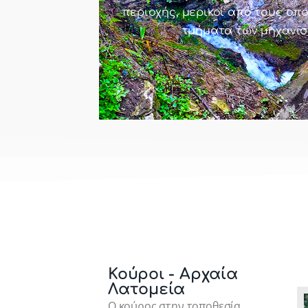
περιοχής, μερικοί από τους οπ
τμήματα των μηχανισ
Κούροι - Αρχαία
Λατομεία
Ο κούρος στην τοποθεσία