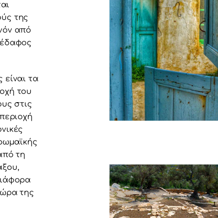
ται
ούς της
νόν από
 έδαφος
 είναι τα
οχή του
ους στις
 περιοχή
ονικές
 ρωμαϊκής
από τη
άξου,
διάφορα
Χώρα της