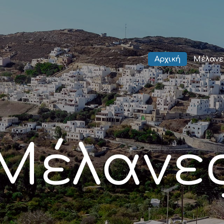
Αρχική
Μέλανες
Αρχική
Μέλανε
Μνημεία
Χωριά
Κοινότητας
Gallery
Μέλανε