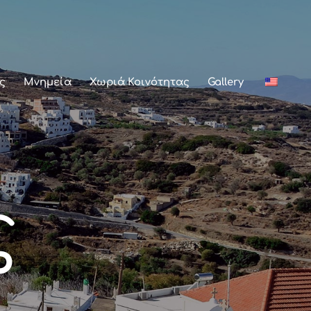
ς
Μνημεία
Χωριά Κοινότητας
Gallery
ς