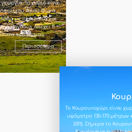
γεωργία. Το χωριό είναι
λόφου του Άγιου Φωκά.
λάδα με περιβόλια και
από πηγάδια. Απέχει 5
ύουσα του νησιού.
Περισσότερα
Κουρ
Το Κουρουνοχώρι είναι χω
υψόμετρο 130-170 μέτρων 
2011). Σήμερα το Κουρο