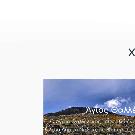
Χ
Άγιος Θαλλ
Ο Άγιος Θαλλέλαιος αποτελεί ένα
του Δήμου Νάξου, με 85 περίπου