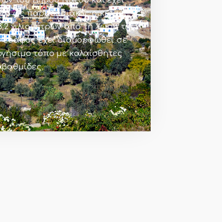
ων του Δήμου Νάξου και έχει
988 ως παραδοσιακός οικισμός.
,2 χιλιομέτρων από τη Χώρα της
ου έδαφος έχει διαμορφωθεί σε
ργήσιμο τόπο με καλαίσθητες
βαθμίδες.