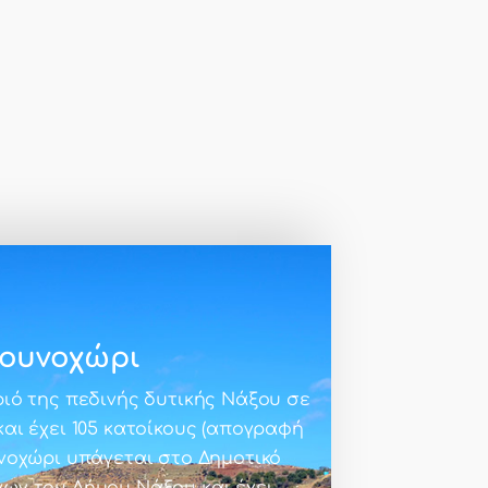
ουνοχώρι
ριό της πεδινής δυτικής Νάξου σε
και έχει 105 κατοίκους (απογραφή
υνοχώρι υπάγεται στο Δημοτικό