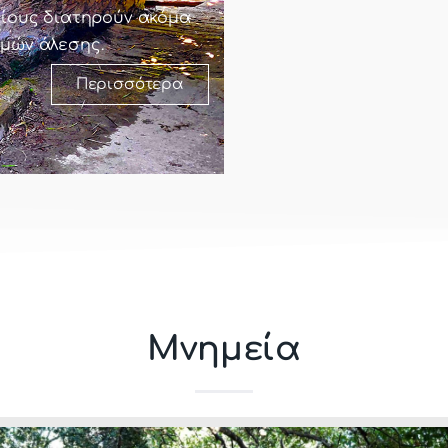
οίους διατηρούν ακόμα
μών άλεσης.
Περισσότερα
Μνημεία