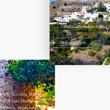
διαμέρισμα των Μελάν
χαρακτηριστεί από το 1
Βρίσκεται σε απόσταση 8
Νάξου. Το επικλινές τ
αρδεύσιμο και καλλιε
ανα
Περισσότερα
ι
ό της δυτικής Νάξου,
ιλάδα των Μελάνων. Το
πολλούς νερόμυλους της