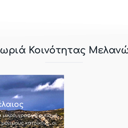
ωριά Κοινότητας Μελαν
έλαιος
 μικρό, γραφικό οικισμό
 μόνιμους κατοίκους, οι