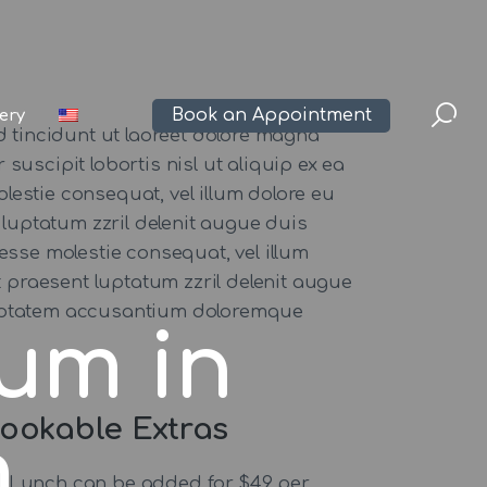
Book an Appointment
lery
 tincidunt ut laoreet dolore magna
suscipit lobortis nisl ut aliquip ex ea
lestie consequat, vel illum dolore eu
 luptatum zzril delenit augue duis
t esse molestie consequat, vel illum
t praesent luptatum zzril delenit augue
 voluptatem accusantium doloremque
um in
ookable Extras
m
Lunch can be added for $49 per