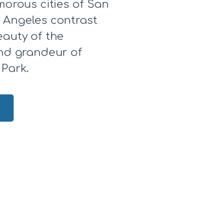
morous cities of San
 Angeles contrast
eauty of the
and grandeur of
 Park.