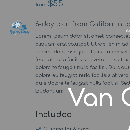
$55
from
6-day tour from California 
Α
Lorem ipsum dolor sit amet, consecte
aliquam erat volutpat. Ut wisi enim ad 
commodo consequat. Duis autem vel eum 
feugiat nulla facilisis at vero eros et
dolore te feugait nulla facilisi. Duis a
dolore eu feugiat nulla facilisis at ve
duis dolore te feugait nulla facilisi.
Van 
laudantium.
Included
Guiding for 6 days