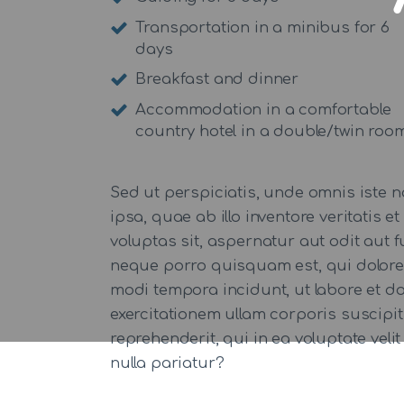
Transportation in a minibus for 6
days
Breakfast and dinner
Accommodation in a comfortable
country hotel in a double/twin roo
Sed ut perspiciatis, unde omnis iste
ipsa, quae ab illo inventore veritatis
voluptas sit, aspernatur aut odit aut
neque porro quisquam est, qui dolorem
modi tempora incidunt, ut labore et 
exercitationem ullam corporis suscipi
reprehenderit, qui in ea voluptate veli
nulla pariatur?