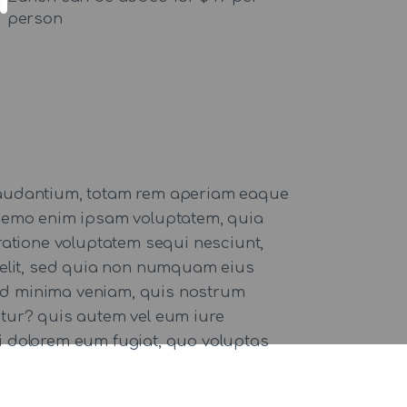
person
 laudantium, totam rem aperiam eaque
o. nemo enim ipsam voluptatem, quia
ratione voluptatem sequi nesciunt,
 velit, sed quia non numquam eius
ad minima veniam, quis nostrum
atur? quis autem vel eum iure
qui dolorem eum fugiat, quo voluptas