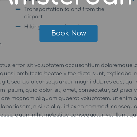
Transportation to and from the
airport
Hiking gear and equipment
Book Now
m
 natus error sit voluptatem accusantium doloremque
 et quasi architecto beatae vitae dicta sunt, explicab
 fugit, sed quia consequuntur magni dolores eos, qui 
 ipsum, quia dolor sit, amet, consectetur, adipisci
dolore magnam aliquam quaerat voluptatem. ut enim 
t laboriosam, nisi ut aliquid ex ea commodi consequ
t esse, quam nihil molestiae consequatur, vel illum, 