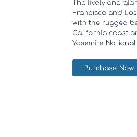
The lively and gla
Francisco and Los
with the rugged b
California coast 
Yosemite National
Purchase Now