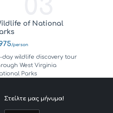
03
ildlife of National
arks
975
/person
0-day wildlife discovery tour
hrough West Virginia
ational Parks
Στείλτε μας μήνυμα!