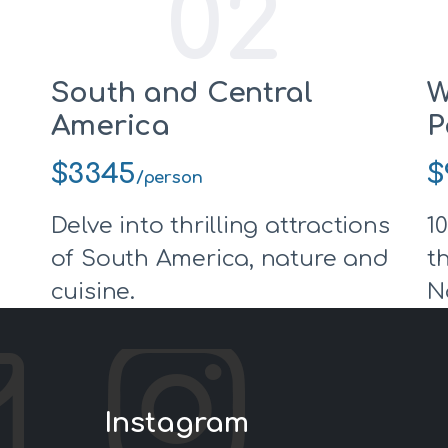
02
South and Central
W
America
P
$3345
$
/person
Delve into thrilling attractions
1
of South America, nature and
t
cuisine.
N
Instagram