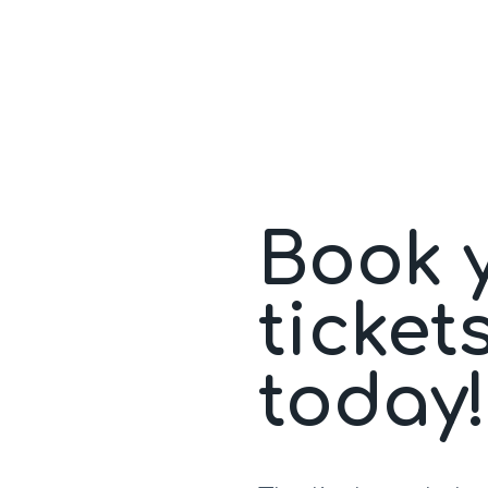
Book 
ticket
today!