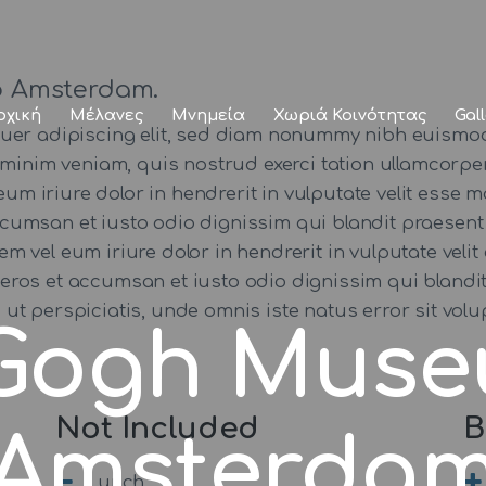
Αρχική
Μέλανες
to Amsterdam.
ρχική
Μέλανες
Μνημεία
Χωριά Κοινότητας
Gal
Μνημεία
tuer adipiscing elit, sed diam nonummy nibh euismod
minim veniam, quis nostrud exerci tation ullamcorper 
Χωριά
iriure dolor in hendrerit in vulputate velit esse mo
 accumsan et iusto odio dignissim qui blandit praesent
Κοινότητας
utem vel eum iriure dolor in hendrerit in vulputate veli
ro eros et accumsan et iusto odio dignissim qui blandi
Gallery
 Sed ut perspiciatis, unde omnis iste natus error sit
Gogh Muse
Not Included
B
Amsterda
Lunch