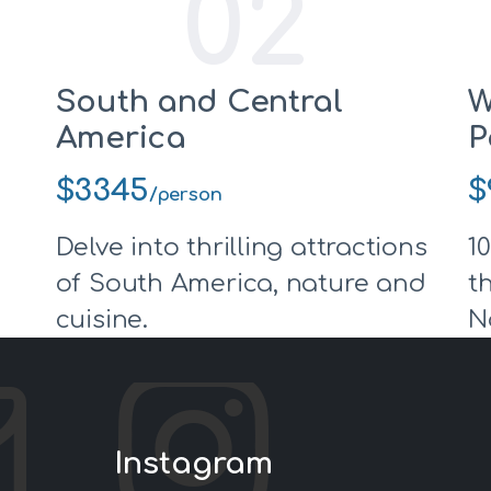
02
South and Central
W
America
P
$3345
$
/person
Delve into thrilling attractions
1
of South America, nature and
t
cuisine.
N
Instagram