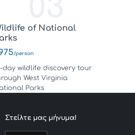
03
ildlife of National
arks
975
/person
0-day wildlife discovery tour
hrough West Virginia
ational Parks
Στείλτε μας μήνυμα!