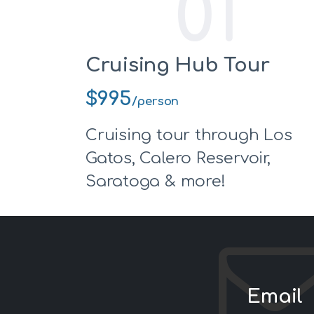
01
Cruising Hub Tour
$995
/person
Cruising tour through Los
Gatos, Calero Reservoir,
Saratoga & more!
Email