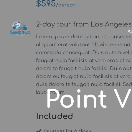
$595
/person
2-day tour from Los Angeles
Α
Lorem ipsum dolor sit amet, consecte
aliquam erat volutpat. Ut wisi enim ad 
commodo consequat. Duis autem vel eum 
feugiat nulla facilisis at vero eros et
dolore te feugait nulla facilisi. Duis a
dolore eu feugiat nulla facilisis at ve
duis dolore te feugait nulla facilisi.
Point 
laudantium.
Included
Guiding for 6 days