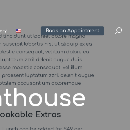
Book an Appointment
lery
 tincidunt ut laoreet dolore magna
suscipit lobortis nisl ut aliquip ex ea
lestie consequat, vel illum dolore eu
 luptatum zzril delenit augue duis
t esse molestie consequat, vel illum
t praesent luptatum zzril delenit augue
 voluptatem accusantium doloremque
hthouse
ookable Extras
Lunch can be added for $49 per