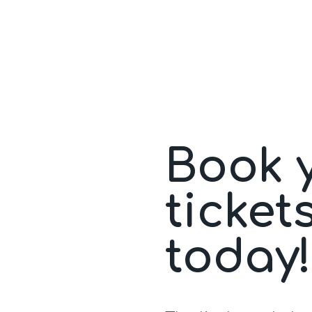
Book 
ticket
today!