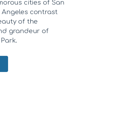
morous cities of San
 Angeles contrast
eauty of the
and grandeur of
 Park.