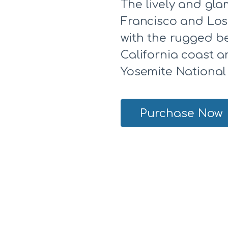
The lively and gla
Francisco and Los
with the rugged b
California coast 
Yosemite National
Purchase Now