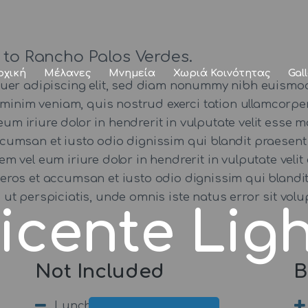
Αρχική
Μέλανες
 to Rancho Palos Verdes.
ρχική
Μέλανες
Μνημεία
Χωριά Κοινότητας
Gal
Μνημεία
tuer adipiscing elit, sed diam nonummy nibh euismod
minim veniam, quis nostrud exerci tation ullamcorper 
Χωριά
iriure dolor in hendrerit in vulputate velit esse mo
 accumsan et iusto odio dignissim qui blandit praesent
Κοινότητας
utem vel eum iriure dolor in hendrerit in vulputate veli
ro eros et accumsan et iusto odio dignissim qui blandi
Gallery
 Sed ut perspiciatis, unde omnis iste natus error sit
Vicente Lig
Not Included
B
Lunch