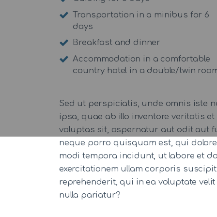
Transportation in a minibus for 6
days
Breakfast and dinner
Accommodation in a comfortable
country hotel in a double/twin roo
Sed ut perspiciatis, unde omnis iste
ipsa, quae ab illo inventore veritatis
voluptas sit, aspernatur aut odit aut
neque porro quisquam est, qui dolorem
modi tempora incidunt, ut labore et 
exercitationem ullam corporis suscipi
reprehenderit, qui in ea voluptate veli
nulla pariatur?