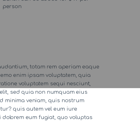
person
 laudantium, totam rem aperiam eaque
o. nemo enim ipsam voluptatem, quia
ratione voluptatem sequi nesciunt,
 velit, sed quia non numquam eius
ad minima veniam, quis nostrum
atur? quis autem vel eum iure
qui dolorem eum fugiat, quo voluptas