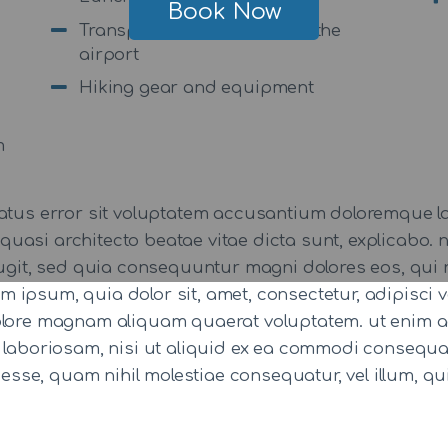
Book Now
Transportation to and from the
airport
Hiking gear and equipment
m
 natus error sit voluptatem accusantium doloremque
 et quasi architecto beatae vitae dicta sunt, explicab
 fugit, sed quia consequuntur magni dolores eos, qui 
 ipsum, quia dolor sit, amet, consectetur, adipisci
dolore magnam aliquam quaerat voluptatem. ut enim 
t laboriosam, nisi ut aliquid ex ea commodi consequ
t esse, quam nihil molestiae consequatur, vel illum, 