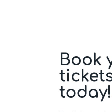
Book 
ticket
today!