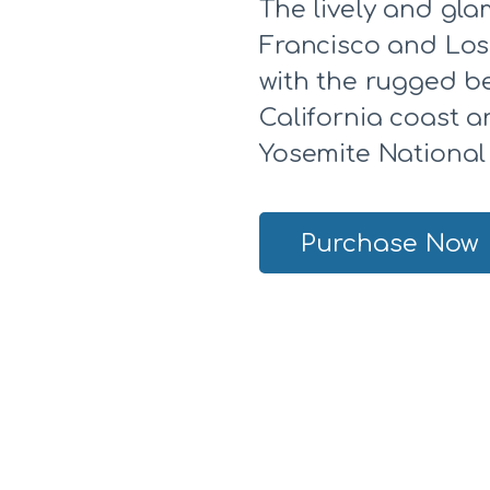
The lively and gla
Francisco and Los
with the rugged b
California coast 
Yosemite National
Purchase Now