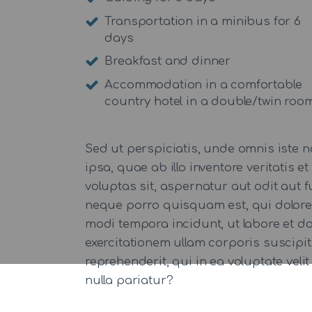
Transportation in a minibus for 6
days
Breakfast and dinner
Accommodation in a comfortable
country hotel in a double/twin roo
Sed ut perspiciatis, unde omnis iste
ipsa, quae ab illo inventore veritatis
voluptas sit, aspernatur aut odit aut
neque porro quisquam est, qui dolorem
modi tempora incidunt, ut labore et 
exercitationem ullam corporis suscipi
reprehenderit, qui in ea voluptate veli
nulla pariatur?