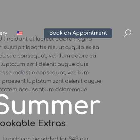
Book an Appointment
lery
 tincidunt ut laoreet dolore magna
suscipit lobortis nisl ut aliquip ex ea
lestie consequat, vel illum dolore eu
 luptatum zzril delenit augue duis
t esse molestie consequat, vel illum
t praesent luptatum zzril delenit augue
 voluptatem accusantium doloremque
 Summer
ookable Extras
Lunch can be added for $49 per