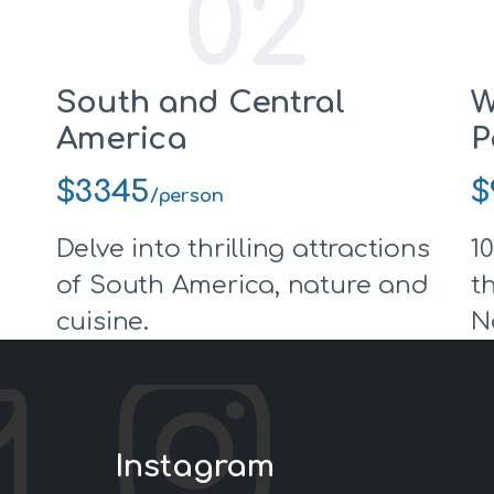
02
South and Central
W
America
P
$3345
$
/person
Delve into thrilling attractions
1
of South America, nature and
t
cuisine.
N
Instagram