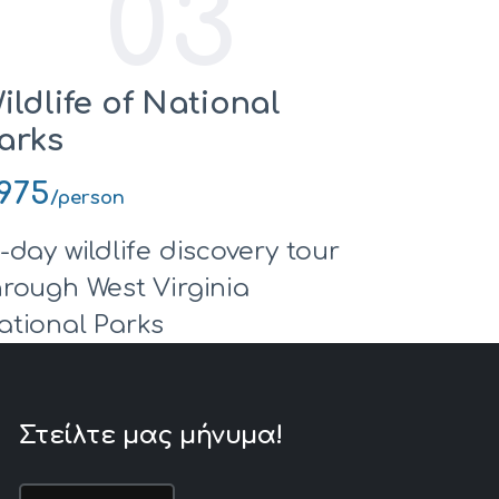
03
ildlife of National
arks
975
/person
0-day wildlife discovery tour
hrough West Virginia
ational Parks
Στείλτε μας μήνυμα!