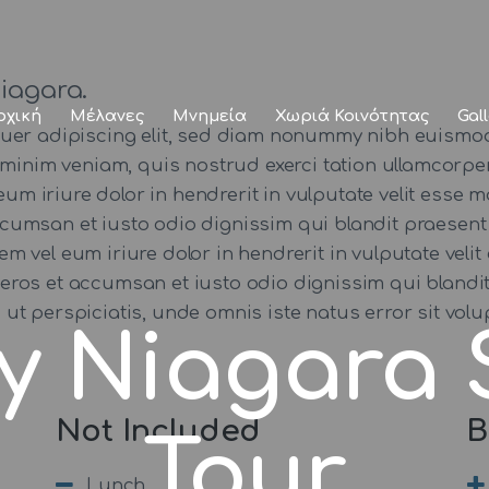
Αρχική
Μέλανες
iagara.
ρχική
Μέλανες
Μνημεία
Χωριά Κοινότητας
Gal
Μνημεία
tuer adipiscing elit, sed diam nonummy nibh euismod
minim veniam, quis nostrud exerci tation ullamcorper 
Χωριά
iriure dolor in hendrerit in vulputate velit esse mo
 accumsan et iusto odio dignissim qui blandit praesent
Κοινότητας
utem vel eum iriure dolor in hendrerit in vulputate veli
ro eros et accumsan et iusto odio dignissim qui blandi
Gallery
 Sed ut perspiciatis, unde omnis iste natus error sit
y Niagara
Not Included
B
Tour
Lunch