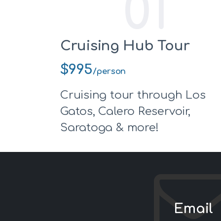
01
Cruising Hub Tour
$995
/person
Cruising tour through Los
Gatos, Calero Reservoir,
Saratoga & more!
Email