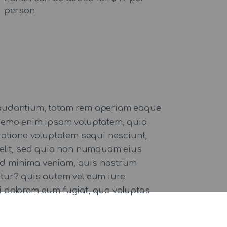
person
 laudantium, totam rem aperiam eaque
o. nemo enim ipsam voluptatem, quia
ratione voluptatem sequi nesciunt,
 velit, sed quia non numquam eius
ad minima veniam, quis nostrum
atur? quis autem vel eum iure
qui dolorem eum fugiat, quo voluptas