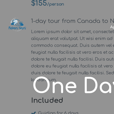
$155
/person
1-day tour from Canada to N
Α
Lorem ipsum dolor sit amet, consecte
aliquam erat volutpat. Ut wisi enim ad 
commodo consequat. Duis autem vel eum 
feugiat nulla facilisis at vero eros et
dolore te feugait nulla facilisi. Duis a
dolore eu feugiat nulla facilisis at ve
duis dolore te feugait nulla facilisi.
One Da
laudantium.
Included
Guiding for 6 days