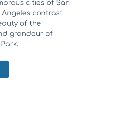
morous cities of San
 Angeles contrast
eauty of the
and grandeur of
 Park.