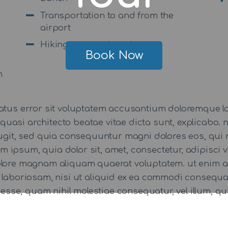
Transportation to and from the
airport
Hiking gear and equipment
Book Now
m
 natus error sit voluptatem accusantium doloremque
 et quasi architecto beatae vitae dicta sunt, explicab
 fugit, sed quia consequuntur magni dolores eos, qui 
 ipsum, quia dolor sit, amet, consectetur, adipisci
dolore magnam aliquam quaerat voluptatem. ut enim 
t laboriosam, nisi ut aliquid ex ea commodi consequ
t esse, quam nihil molestiae consequatur, vel illum, 