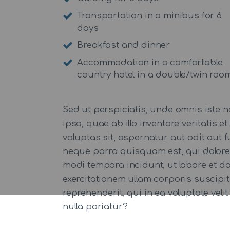
Transportation in a minibus for 6
days
Breakfast and dinner
Accommodation in a comfortable
country hotel in a double/twin roo
Sed ut perspiciatis, unde omnis iste
ipsa, quae ab illo inventore veritatis
voluptas sit, aspernatur aut odit aut
neque porro quisquam est, qui dolorem
modi tempora incidunt, ut labore et 
exercitationem ullam corporis suscipi
reprehenderit, qui in ea voluptate veli
nulla pariatur?