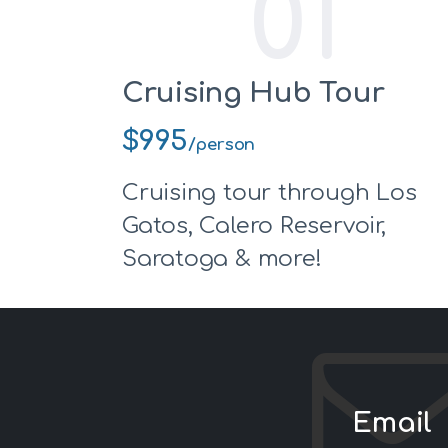
01
Cruising Hub Tour
$995
/person
Cruising tour through Los
Gatos, Calero Reservoir,
Saratoga & more!
Email