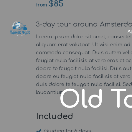
$85
from
3-day tour around Amsterda
Α
Lorem ipsum dolor sit amet, consecte
aliquam erat volutpat. Ut wisi enim ad 
commodo consequat. Duis autem vel eum 
feugiat nulla facilisis at vero eros et
dolore te feugait nulla facilisi. Duis a
dolore eu feugiat nulla facilisis at ve
duis dolore te feugait nulla facilisi.
Old T
laudantium.
Included
Guiding for 6 days