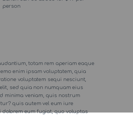
person
 laudantium, totam rem aperiam eaque
o. nemo enim ipsam voluptatem, quia
ratione voluptatem sequi nesciunt,
 velit, sed quia non numquam eius
ad minima veniam, quis nostrum
atur? quis autem vel eum iure
qui dolorem eum fugiat, quo voluptas