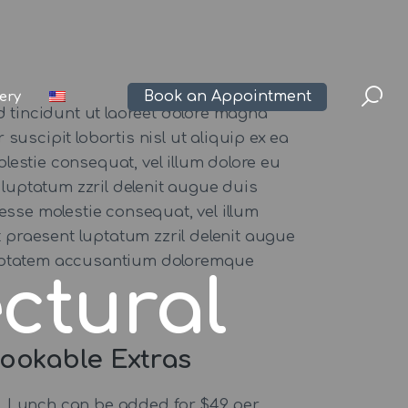
Book an Appointment
lery
 tincidunt ut laoreet dolore magna
suscipit lobortis nisl ut aliquip ex ea
lestie consequat, vel illum dolore eu
 luptatum zzril delenit augue duis
t esse molestie consequat, vel illum
t praesent luptatum zzril delenit augue
 voluptatem accusantium doloremque
ctural
ookable Extras
Lunch can be added for $49 per