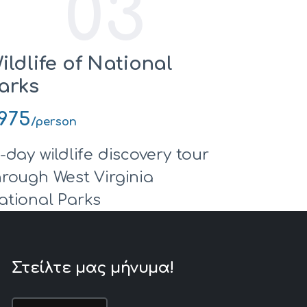
03
ildlife of National
arks
975
/person
0-day wildlife discovery tour
hrough West Virginia
ational Parks
Στείλτε μας μήνυμα!