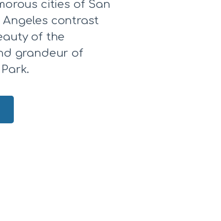
morous cities of San
 Angeles contrast
eauty of the
and grandeur of
 Park.