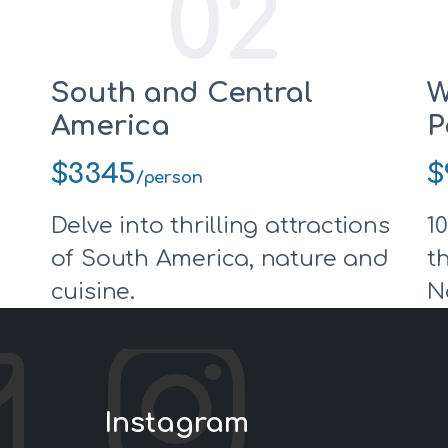
02
South and Central
W
America
P
$3345
$
/person
Delve into thrilling attractions
1
of South America, nature and
t
cuisine.
N
Instagram