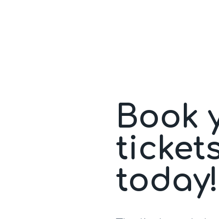
Book 
ticket
today!