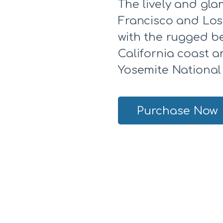
The lively and gla
Francisco and Los
with the rugged b
California coast 
Yosemite National
Purchase Now