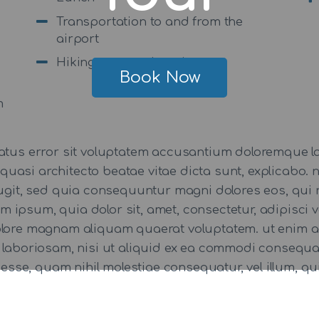
Transportation to and from the
airport
Hiking gear and equipment
Book Now
m
 natus error sit voluptatem accusantium doloremque
 et quasi architecto beatae vitae dicta sunt, explicab
 fugit, sed quia consequuntur magni dolores eos, qui 
 ipsum, quia dolor sit, amet, consectetur, adipisci
dolore magnam aliquam quaerat voluptatem. ut enim 
t laboriosam, nisi ut aliquid ex ea commodi consequ
t esse, quam nihil molestiae consequatur, vel illum, 