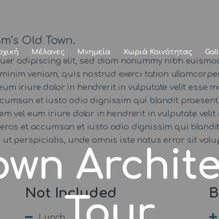
Αρχική
Μέλανες
m’s Old Town.
ρχική
Μέλανες
Μνημεία
Χωριά Κοινότητας
Gal
Μνημεία
tuer adipiscing elit, sed diam nonummy nibh euismod
minim veniam, quis nostrud exerci tation ullamcorper 
Χωριά
iriure dolor in hendrerit in vulputate velit esse mo
 accumsan et iusto odio dignissim qui blandit praesent
Κοινότητας
utem vel eum iriure dolor in hendrerit in vulputate veli
ro eros et accumsan et iusto odio dignissim qui blandi
Gallery
 Sed ut perspiciatis, unde omnis iste natus error sit
own Archite
Not Included
B
Tour
Lunch