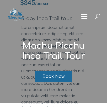
$345
/person
5-day Inca Trail tour.
Lorem ipsum dolor sit amet,
consectetuer adipiscing elit, sed
Αρχική
diam nonummy nibh euismod
Machu Picchu
tincidunt ut laoreet dolore
Μέλανες
magna aliquam erat volutpat. Ut
Inca Trail Tour
Μνημεία
wisi enim ad minim veniam, quis
nostrud exerci tation
Χωριά
ullamcorper suscipit lobortis nisl
Κοινότητας
Book Now
ut aliquip ex ea commodo
Gallery
consequat. Duis autem vel eum
iriure dolor in hendrerit in
vulputate velit esse molestie
consequat, vel illum dolore eu